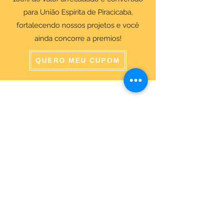
para União Espirita de Piracicaba,
fortalecendo nossos projetos e você
ainda concorre a premios!
QUERO MEU CUPOM
ENDEREÇO
Salão Walter Accorsi
Rua Regente Feijó, 933
Piracicaba - SP
CEP
13400-100
CONTATE-NOS
Whatsapp (19) 99698-3606
comunicacao@uep.org.br