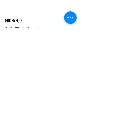
ENDEREÇO
Salão Walter Accorsi
Rua Regente Feijó, 933
Piracicaba - SP
CEP
13400-100
CONTATE-NOS
Whatsapp (19) 99698-3606
comunicacao@uep.org.br
HORÁRIO
Seg - Dom
Programação Semanal