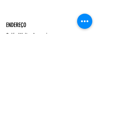
ENDEREÇO
Salão Walter Accorsi
Rua Regente Feijó, 933
Piracicaba - SP
CEP
13400-100
CONTATE-NOS
Whatsapp (19) 99698-3606
comunicacao@uep.org.br
HORÁRIO
Seg - Dom
Programação Semanal