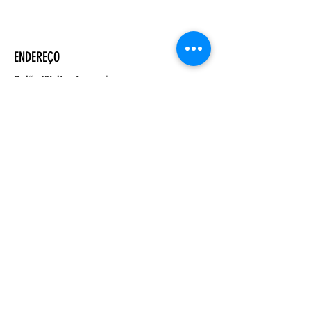
ENDEREÇO
Salão Walter Accorsi
Rua Regente Feijó, 933
Piracicaba - SP
CEP
13400-100
CONTATE-NOS
Whatsapp (19) 99698-3606
comunicacao@uep.org.br
HORÁRIO
Seg - Dom
Programação Semanal