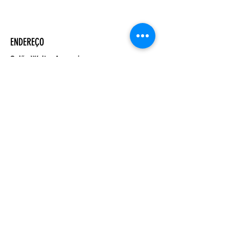
ENDEREÇO
Salão Walter Accorsi
Rua Regente Feijó, 933
Piracicaba - SP
CEP
13400-100
CONTATE-NOS
Whatsapp (19) 99698-3606
comunicacao@uep.org.br
HORÁRIO
Seg - Dom
Programação Semanal