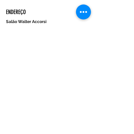
ENDEREÇO
Salão Walter Accorsi
Rua Regente Feijó, 933
Piracicaba - SP
CEP
13400-100
CONTATE-NOS
Whatsapp (19) 99698-3606
comunicacao@uep.org.br
HORÁRIO
Seg - Dom
Programação Semanal