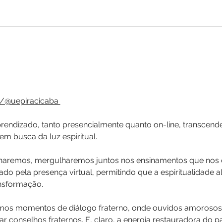
/@uepiracicaba 
ndizado, tanto presencialmente quanto on-line, transcendend
m busca da luz espiritual.
lharemos, mergulharemos juntos nos ensinamentos que nos e
 pela presença virtual, permitindo que a espiritualidade al
nsformação.
emos momentos de diálogo fraterno, onde ouvidos amorosos
ar conselhos fraternos. E, claro, a energia restauradora do pa