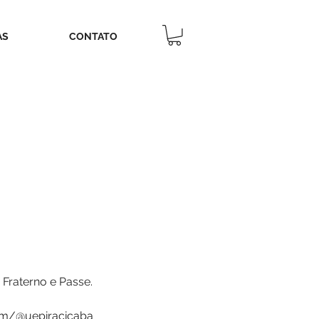
AS
CONTATO
 Fraterno e Passe.
om/@uepiracicaba