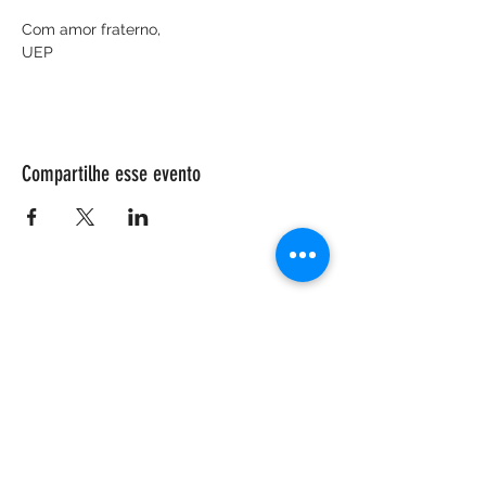
Com amor fraterno,
UEP
Compartilhe esse evento
ENDEREÇO
Salão Walter Accorsi
Rua Regente Feijó, 933
Piracicaba - SP
CEP
13400-100