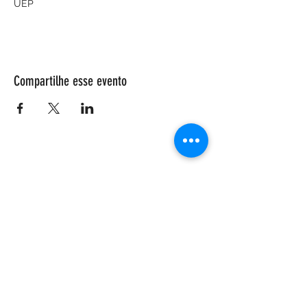
UEP
Compartilhe esse evento
ENDEREÇO
Salão Walter Accorsi
Rua Regente Feijó, 933
Piracicaba - SP
CEP
13400-100
CONTATE-NOS