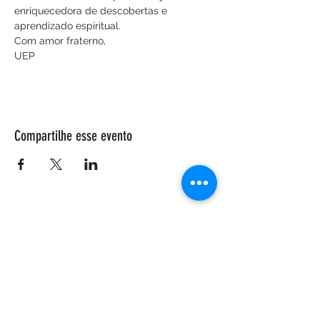
enriquecedora de descobertas e 
aprendizado espiritual.
Com amor fraterno,
UEP
Compartilhe esse evento
ENDEREÇO
Salão Walter Accorsi
Rua Regente Feijó, 933
Piracicaba - SP
CEP
13400-100