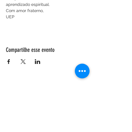
aprendizado espiritual.
Com amor fraterno,
UEP
Compartilhe esse evento
ENDEREÇO
Salão Walter Accorsi
Rua Regente Feijó, 933
Piracicaba - SP
CEP
13400-100