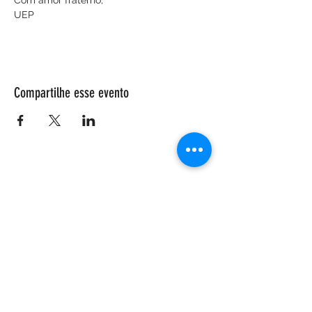
Com amor fraterno,
UEP
Compartilhe esse evento
ENDEREÇO
Salão Walter Accorsi
Rua Regente Feijó, 933
Piracicaba - SP
CEP
13400-100
CONTATE-NOS