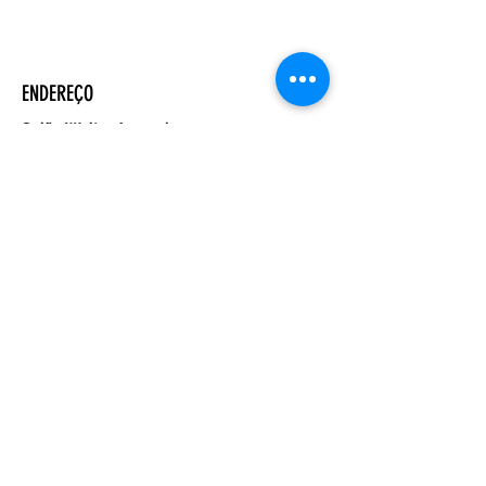
ENDEREÇO
Salão Walter Accorsi
Rua Regente Feijó, 933
Piracicaba - SP
CEP
13400-100
CONTATE-NOS
Whatsapp (19) 99698-3606
comunicacao@uep.org.br
HORÁRIO
Seg - Dom
Programação Semanal