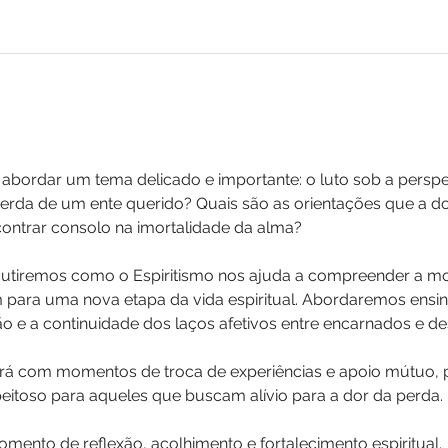
bordar um tema delicado e importante: o luto sob a perspect
rda de um ente querido? Quais são as orientações que a dou
contrar consolo na imortalidade da alma?
cutiremos como o Espiritismo nos ajuda a compreender a m
ra uma nova etapa da vida espiritual. Abordaremos ensin
o e a continuidade dos laços afetivos entre encarnados e d
á com momentos de troca de experiências e apoio mútuo,
eitoso para aqueles que buscam alívio para a dor da perda.
mento de reflexão, acolhimento e fortalecimento espiritual.