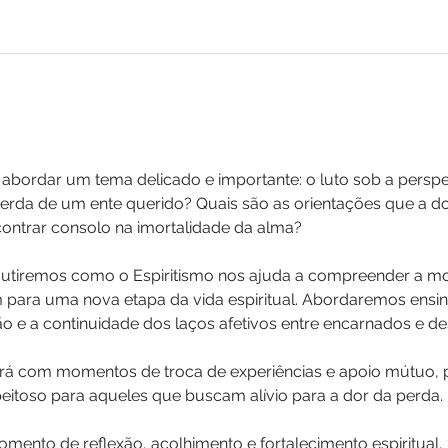
bordar um tema delicado e importante: o luto sob a perspect
rda de um ente querido? Quais são as orientações que a dou
contrar consolo na imortalidade da alma?
cutiremos como o Espiritismo nos ajuda a compreender a m
ra uma nova etapa da vida espiritual. Abordaremos ensin
o e a continuidade dos laços afetivos entre encarnados e d
á com momentos de troca de experiências e apoio mútuo,
eitoso para aqueles que buscam alívio para a dor da perda.
mento de reflexão, acolhimento e fortalecimento espiritual.