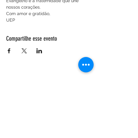
Evangelho e a fraternidade que une 
nossos corações.
Com amor e gratidão,
UEP
Compartilhe esse evento
ENDEREÇO
Salão Walter Accorsi
Rua Regente Feijó, 933
Piracicaba - SP
CEP
13400-100
CONTATE-NOS