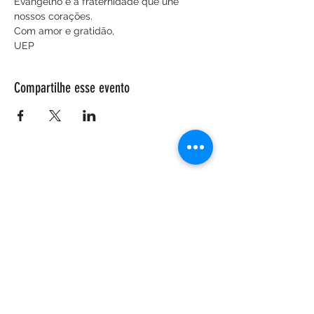
Evangelho e a fraternidade que une 
nossos corações.
Com amor e gratidão,
UEP
Compartilhe esse evento
ENDEREÇO
Salão Walter Accorsi
Rua Regente Feijó, 933
Piracicaba - SP
CEP
13400-100
CONTATE-NOS