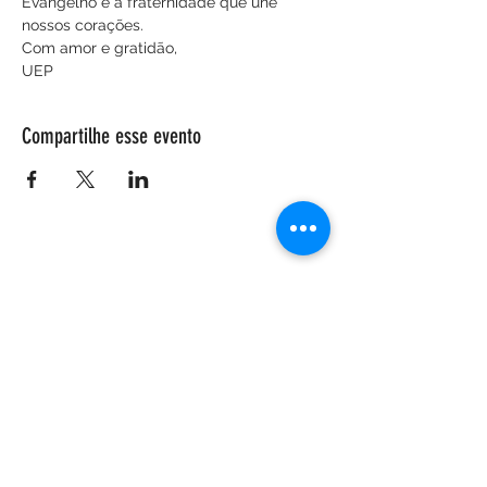
Evangelho e a fraternidade que une 
nossos corações.
Com amor e gratidão,
UEP
Compartilhe esse evento
ENDEREÇO
Salão Walter Accorsi
Rua Regente Feijó, 933
Piracicaba - SP
CEP
13400-100
CONTATE-NOS