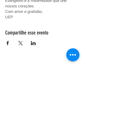
Evangelho e a fraternidade que une 
nossos corações.
Com amor e gratidão,
UEP
Compartilhe esse evento
ENDEREÇO
Salão Walter Accorsi
Rua Regente Feijó, 933
Piracicaba - SP
CEP
13400-100
CONTATE-NOS