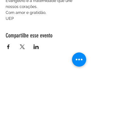
Evangelho e a fraternidade que une 
nossos corações.
Com amor e gratidão,
UEP
Compartilhe esse evento
ENDEREÇO
Salão Walter Accorsi
Rua Regente Feijó, 933
Piracicaba - SP
CEP
13400-100
CONTATE-NOS