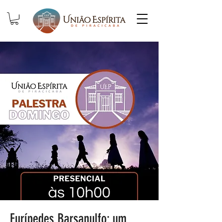
Eurípedes Barsanulfo: um