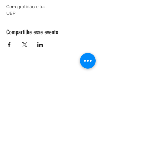
Com gratidão e luz,
UEP
Compartilhe esse evento
ENDEREÇO
Salão Walter Accorsi
Rua Regente Feijó, 933
Piracicaba - SP
CEP
13400-100
CONTATE-NOS
Whatsapp (19) 99698-3606