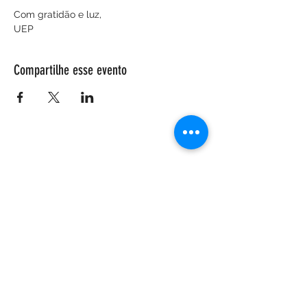
Com gratidão e luz,
UEP
Compartilhe esse evento
ENDEREÇO
Salão Walter Accorsi
Rua Regente Feijó, 933
Piracicaba - SP
CEP
13400-100
CONTATE-NOS
Whatsapp (19) 99698-3606