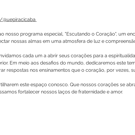
/@uepiracicaba 
o nosso programa especial, "Escutando o Coração", um enc
onectar nossas almas em uma atmosfera de luz e compreensã
vidamos cada um a abrir seus corações para a espiritualid
terior. Em meio aos desafios do mundo, dedicaremos este tem
trar respostas nos ensinamentos que o coração, por vezes, s
lharem este espaço conosco. Que nossos corações se abra
possamos fortalecer nossos laços de fraternidade e amor.