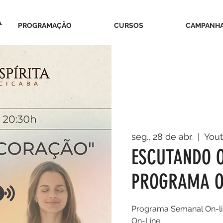
PROGRAMAÇÃO
CURSOS
CAMPANH
seg., 28 de abr.
  |  
You
ESCUTANDO O
PROGRAMA O
Programa Semanal On-li
On-Line