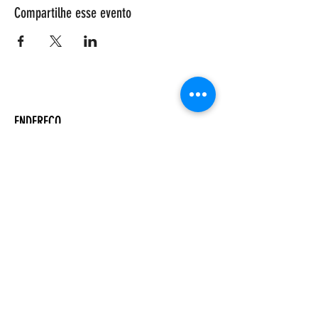
Compartilhe esse evento
ENDEREÇO
Salão Walter Accorsi
Rua Regente Feijó, 933
Piracicaba - SP
CEP
13400-100
CONTATE-NOS
Whatsapp (19) 99698-3606
comunicacao@uep.org.br
HORÁRIO