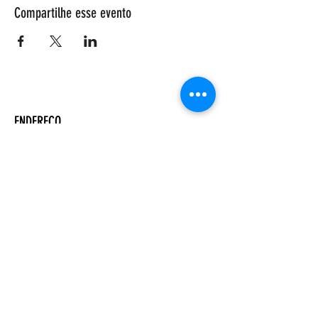
Compartilhe esse evento
ENDEREÇO
Salão Walter Accorsi
Rua Regente Feijó, 933
Piracicaba - SP
CEP
13400-100
CONTATE-NOS
Whatsapp (19) 99698-3606
comunicacao@uep.org.br
HORÁRIO