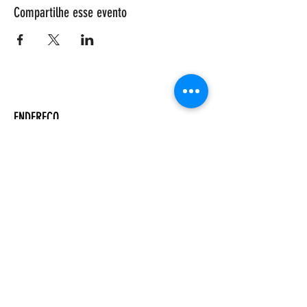
Compartilhe esse evento
ENDEREÇO
Salão Walter Accorsi
Rua Regente Feijó, 933
Piracicaba - SP
CEP
13400-100
CONTATE-NOS
Whatsapp (19) 99698-3606
comunicacao@uep.org.br
HORÁRIO