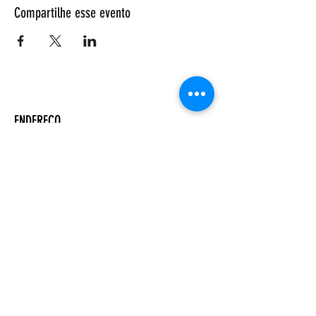
Compartilhe esse evento
ENDEREÇO
Salão Walter Accorsi
Rua Regente Feijó, 933
Piracicaba - SP
CEP
13400-100
CONTATE-NOS
Whatsapp (19) 99698-3606
comunicacao@uep.org.br
HORÁRIO