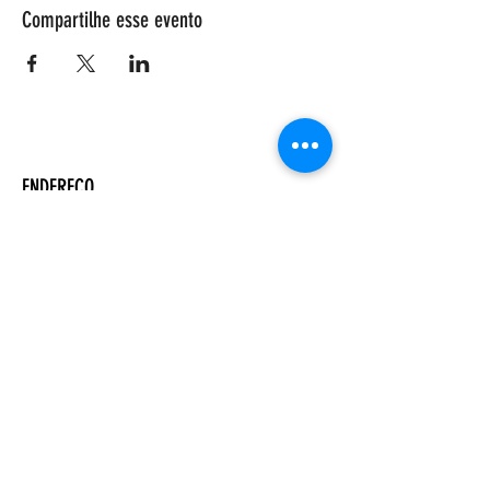
Compartilhe esse evento
ENDEREÇO
Salão Walter Accorsi
Rua Regente Feijó, 933
Piracicaba - SP
CEP
13400-100
CONTATE-NOS
Whatsapp (19) 99698-3606
comunicacao@uep.org.br
HORÁRIO