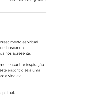
rescimento espiritual. 
ece, buscando 
da nos apresenta.
mos encontrar inspiração 
 este encontro seja uma 
e a vida e a 
iritual.