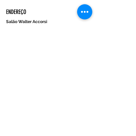
ENDEREÇO
Salão Walter Accorsi
Rua Regente Feijó, 933
Piracicaba - SP
CEP
13400-100
CONTATE-NOS
Whatsapp (19) 99698-3606
comunicacao@uep.org.br
HORÁRIO
Seg - Dom
Programação Semanal