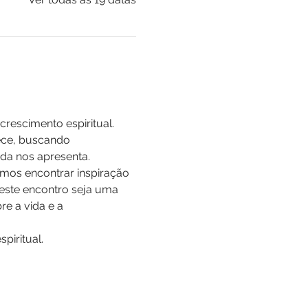
rescimento espiritual. 
ece, buscando 
da nos apresenta.
mos encontrar inspiração 
 este encontro seja uma 
e a vida e a 
iritual.