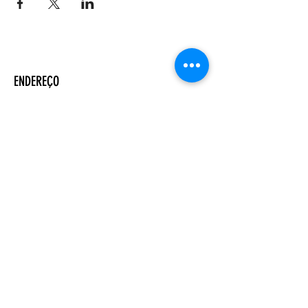
ENDEREÇO
Salão Walter Accorsi
Rua Regente Feijó, 933
Piracicaba - SP
CEP
13400-100
CONTATE-NOS
Whatsapp (19) 99698-3606
comunicacao@uep.org.br
HORÁRIO
Seg - Dom
Programação Semanal