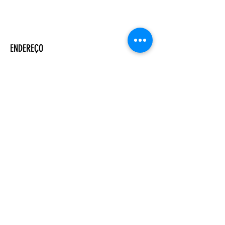
ENDEREÇO
Salão Walter Accorsi
Rua Regente Feijó, 933
Piracicaba - SP
CEP
13400-100
CONTATE-NOS
Whatsapp (19) 99698-3606
comunicacao@uep.org.br
HORÁRIO
Seg - Dom
Programação Semanal