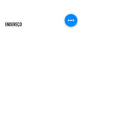
ENDEREÇO
Salão Walter Accorsi
Rua Regente Feijó, 933
Piracicaba - SP
CEP
13400-100
CONTATE-NOS
Whatsapp (19) 99698-3606
comunicacao@uep.org.br
HORÁRIO
Seg - Dom
Programação Semanal