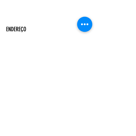
ENDEREÇO
Salão Walter Accorsi
Rua Regente Feijó, 933
Piracicaba - SP
CEP
13400-100
CONTATE-NOS
Whatsapp (19) 99698-3606
comunicacao@uep.org.br
HORÁRIO
Seg - Dom
Programação Semanal