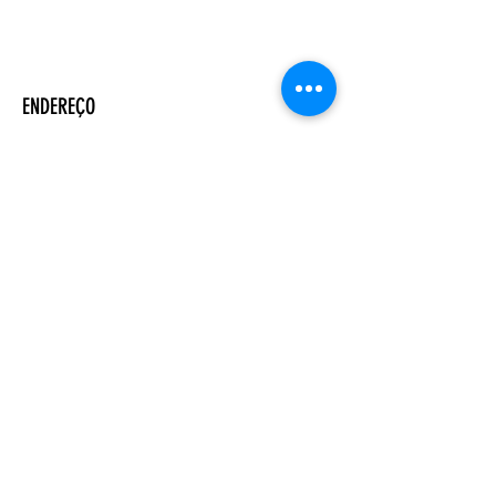
ENDEREÇO
Salão Walter Accorsi
Rua Regente Feijó, 933
Piracicaba - SP
CEP
13400-100
CONTATE-NOS
Whatsapp (19) 99698-3606
comunicacao@uep.org.br
HORÁRIO
Seg - Dom
Programação Semanal