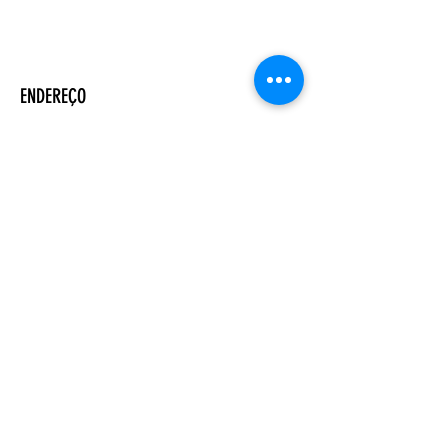
ENDEREÇO
Salão Walter Accorsi
Rua Regente Feijó, 933
Piracicaba - SP
CEP
13400-100
CONTATE-NOS
Whatsapp (19) 99698-3606
comunicacao@uep.org.br
HORÁRIO
Seg - Dom
Programação Semanal