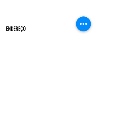
ENDEREÇO
Salão Walter Accorsi
Rua Regente Feijó, 933
Piracicaba - SP
CEP
13400-100
CONTATE-NOS
Whatsapp (19) 99698-3606
comunicacao@uep.org.br
HORÁRIO
Seg - Dom
Programação Semanal