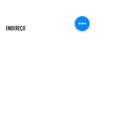
ENDEREÇO
Salão Walter Accorsi
Rua Regente Feijó, 933
Piracicaba - SP
CEP
13400-100
CONTATE-NOS
Whatsapp (19) 99698-3606
comunicacao@uep.org.br
HORÁRIO
Seg - Dom
Programação Semanal