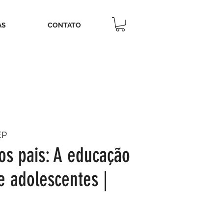
AS
CONTATO
EP
os pais: A educação
e adolescentes |