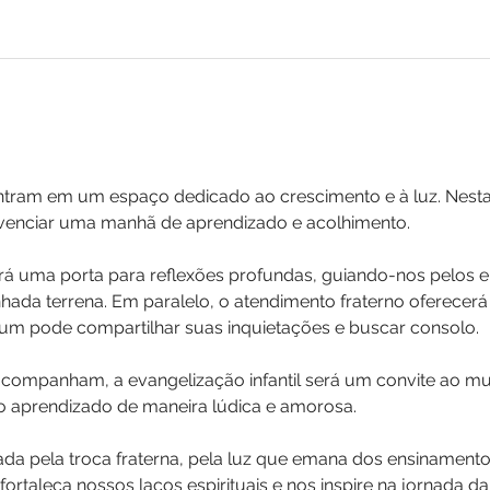
ram em um espaço dedicado ao crescimento e à luz. Nesta 
ivenciar uma manhã de aprendizado e acolhimento.
rá uma porta para reflexões profundas, guiando-nos pelos en
ada terrena. Em paralelo, o atendimento fraterno oferecer
m pode compartilhar suas inquietações e buscar consolo.
acompanham, a evangelização infantil será um convite ao m
do aprendizado de maneira lúdica e amorosa.
da pela troca fraterna, pela luz que emana dos ensinamento
fortaleça nossos laços espirituais e nos inspire na jornada d