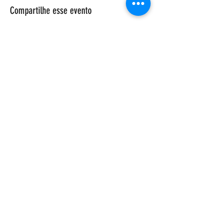
Compartilhe esse evento
ENDEREÇO
Salão Walter Accorsi
Rua Regente Feijó, 933
Piracicaba - SP
CEP
13400-100
CONTATE-NOS
Whatsapp (19) 99698-3606
comunicacao@uep.org.br
HORÁRIO