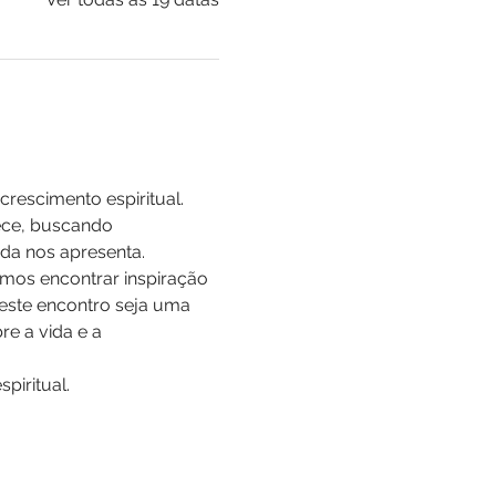
rescimento espiritual. 
ece, buscando 
da nos apresenta.
mos encontrar inspiração 
 este encontro seja uma 
e a vida e a 
iritual.