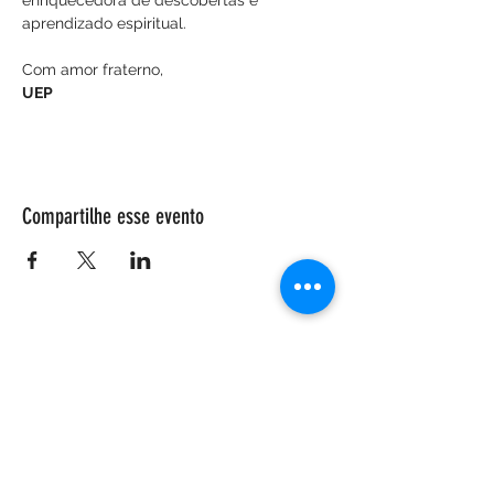
enriquecedora de descobertas e 
aprendizado espiritual.
Com amor fraterno,
UEP
Compartilhe esse evento
ENDEREÇO
Salão Walter Accorsi
Rua Regente Feijó, 933
Piracicaba - SP
CEP
13400-100