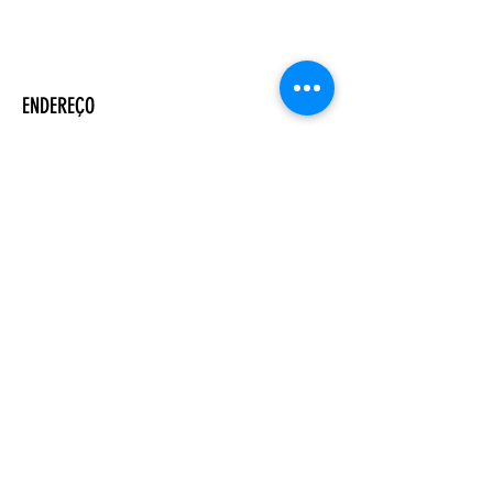
ENDEREÇO
Salão Walter Accorsi
Rua Regente Feijó, 933
Piracicaba - SP
CEP
13400-100
CONTATE-NOS
Whatsapp (19) 99698-3606
comunicacao@uep.org.br
HORÁRIO
Seg - Dom
Programação Semanal