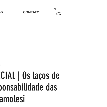
AS
CONTATO
P
IAL | Os laços de
ponsabilidade das
amolesi