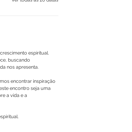
rescimento espiritual. 
ece, buscando 
da nos apresenta.
mos encontrar inspiração 
 este encontro seja uma 
e a vida e a 
iritual.