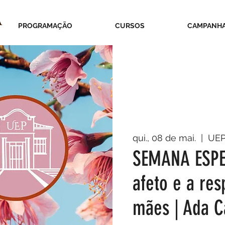
PROGRAMAÇÃO
CURSOS
CAMPANH
qui., 08 de mai.
  |  
UE
SEMANA ESPEC
afeto e a res
mães | Ada C