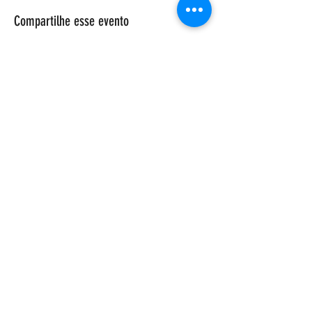
Compartilhe esse evento
ENDEREÇO
Salão Walter Accorsi
Rua Regente Feijó, 933
Piracicaba - SP
CEP
13400-100
CONTATE-NOS
Whatsapp (19) 99698-3606
comunicacao@uep.org.br
HORÁRIO