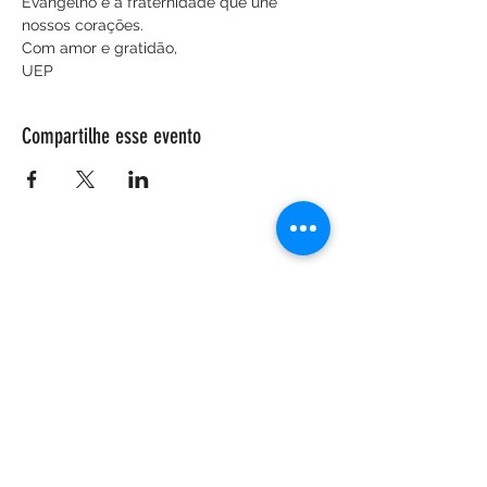
Evangelho e a fraternidade que une 
nossos corações.
Com amor e gratidão,
UEP
Compartilhe esse evento
ENDEREÇO
Salão Walter Accorsi
Rua Regente Feijó, 933
Piracicaba - SP
CEP
13400-100
CONTATE-NOS